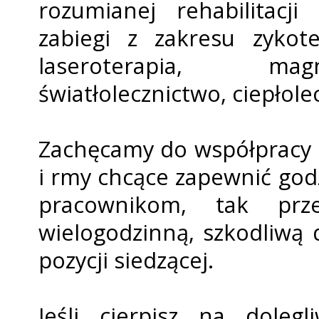
rozumianej rehabilitacj
zabiegi z zakresu fizykote
laseroterapia, magn
światłolecznictwo, ciepłole
Zachęcamy do współpracy 
i firmy chcące zapewnić go
pracownikom, tak prz
wielogodzinną, szkodliwą 
pozycji siedzącej.
Jeśli cierpisz na doleg