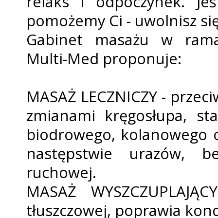
relaks i odpoczynek. Jeś
pomożemy Ci - uwolnisz się 
Gabinet masażu w ramach
Multi-Med proponuje:
MASAŻ LECZNICZY - przeciwd
zmianami kręgosłupa, s
biodrowego, kolanowego o
następstwie urazów, be
ruchowej.
MASAŻ WYSZCZUPLAJĄCY 
tłuszczowej, poprawia kondyc