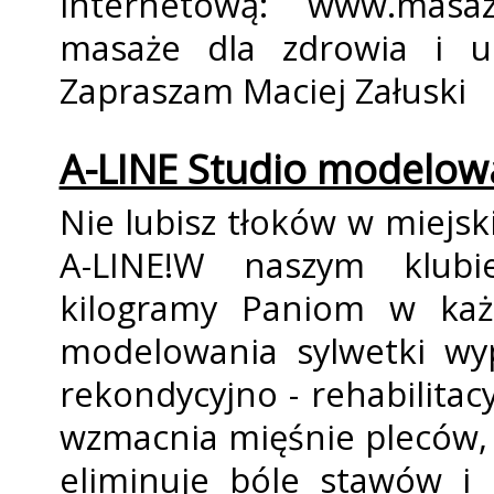
internetową: www.masazy
masaże dla zdrowia i ur
Zapraszam Maciej Załuski
A-LINE Studio modelowa
Nie lubisz tłoków w miejsk
A-LINE!W naszym klub
kilogramy Paniom w każ
modelowania sylwetki wy
rekondycyjno - rehabilita
wzmacnia mięśnie pleców, 
eliminuje bóle stawów i 