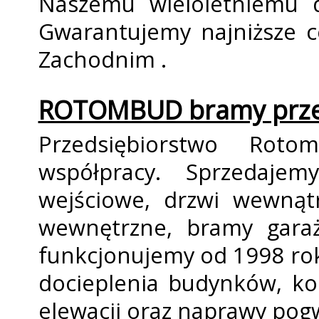
Naszemu wieloletniemu d
Gwarantujemy najniższe 
Zachodnim .
ROTOMBUD bramy prze
Przedsiębiorstwo Rot
współpracy. Sprzedaje
wejściowe, drzwi wewnątr
wewnętrzne, bramy gara
funkcjonujemy od 1998 r
docieplenia budynków, k
elewacji oraz naprawy pogw