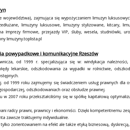
zyn
tkie województwa), zajmująca się wypożyczaniem limuzyn luksusowyc
edłużane, limuzyny luksusowe, limuzyny stylizowane, kitcary, lim
Imprezy firmowe, przejazdy VIP, śluby, wesela, studniówki, urod
y limuzyny.toplista.pl
ia powypadkowe i komunikacyjne Rzeszów
awnicza, od 1999 r. specjalizująca się w: windykacja należnoś
błędy lekarskie, odszkodowania za wypadki w rolnictwie, odszko
stępnych.
tj. od 1999 roku zajmujemy się świadczeniem usług prawnych dla os
 gospodarczej, odszkodowaniach oraz obsłudze prawnej.
 w 2007 roku przekształciliśmy się w spółkę kapitałową optymaliz
ani radcy prawni, prawnicy i ekonomiści. Dzięki kompetentnemu z
nta zawsze traktujemy indywidualnie.
 tylko zorientowaniem na efekt ale także etyką biznesową, dyskrecją