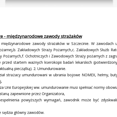
lenge - międzynarodowe zawody strażaków
e - międzynarodowe zawody strażaków w Szczecinie. W zawodach u
ożarnej,b. Zakładowych Straży Pożarnych,c. Zakładowych Służb Rat
ży Pożarnych,f. Ochotniczych i Zawodowych Straży pożarnych z zagra
 przed startem ważnych kserokopii badań lekarskich (potwierdzon
 aktualną pieczątką). 2. Umundurowanie.
ał strażacy umundurowani w ubrania bojowe NOMEX, hełmy, buty 
j,
a Unii Europejskiej ww. umundurowanie musi spełniać normy obowiąz
ostaną zapewnione przez Organizatora,
niespełnienia powyższych wymagań, zawodnik może być zdyskwal
e sędzia główny zawodów.