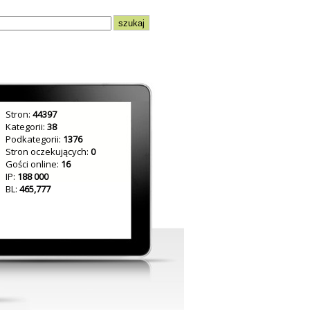
Stron:
44397
Kategorii:
38
Podkategorii:
1376
Stron oczekujących:
0
Gości online:
16
IP:
188 000
BL:
465,777