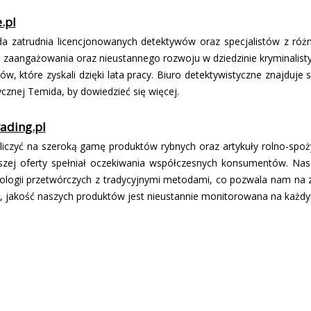
e.pl
a zatrudnia licencjonowanych detektywów oraz specjalistów z różn
, zaangażowania oraz nieustannego rozwoju w dziedzinie kryminalisty
tów, które zyskali dzięki lata pracy. Biuro detektywistyczne znajduj
cznej Temida, by dowiedzieć się więcej.
ading.pl
 liczyć na szeroką gamę produktów rybnych oraz artykuły rolno-spo
szej oferty spełniał oczekiwania współczesnych konsumentów. Nas
logii przetwórczych z tradycyjnymi metodami, co pozwala nam na 
jakość naszych produktów jest nieustannie monitorowana na każdym