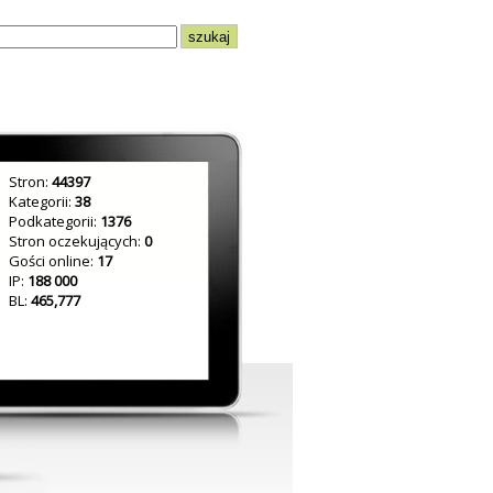
Stron:
44397
Kategorii:
38
Podkategorii:
1376
Stron oczekujących:
0
Gości online:
17
IP:
188 000
BL:
465,777