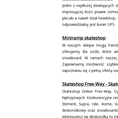
Jeden z najdłużej działających 
imponującej ilości prawie ośmi
plecaki a nawet dział headshop.
odpowiedzialny jest kurier UPS.
Miniramp skateshop
W naszym sklepie mogą Państw
oferujemy dla osób, które am
snowboard. W ramach naszej o
Zapewniamy możliwość szybkie
zapoznaniu się z pełną ofertą nas
Skateshop Free-Way - Skat
Skateshop Online Free-Way. O
hiphopowych. Konkurencyjne ceny
Element, Supra, ride, Rome, V
deskorolkowy oraz snowboardowy
interesujesz się deskorolką to mi