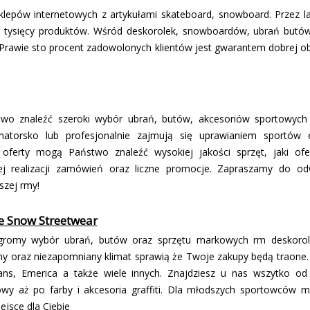
sklepów internetowych z artykułami skateboard, snowboard. Przez la
u tysięcy produktów. Wśród deskorolek, snowboardów, ubrań butów 
 Prawie sto procent zadowolonych klientów jest gwarantem dobrej obs
o znaleźć szeroki wybór ubrań, butów, akcesoriów sportowych 
atorsko lub profesjonalnie zajmują się uprawianiem sportów 
ferty mogą Państwo znaleźć wysokiej jakości sprzęt, jaki ofe
j realizacji zamówień oraz liczne promocje. Zapraszamy do od
zej firmy!
e Snow Streetwear
gromy wybór ubrań, butów oraz sprzętu markowych firm deskor
 oraz niezapomniany klimat sprawią że Twoje zakupy będą trafione. N
ans, Emerica a także wiele innych. Znajdziesz u nas wszytko od
 aż po farby i akcesoria graffiti. Dla młodszych sportowców mam
ejsce dla Ciebie