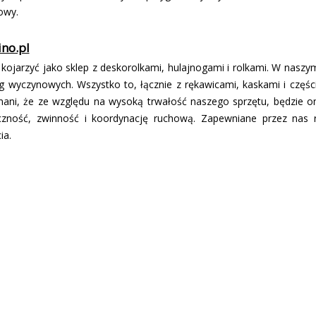
owy.
ino.pl
kojarzyć jako sklep z deskorolkami, hulajnogami i rolkami. W naszy
óg wyczynowych. Wszystko to, łącznie z rękawicami, kaskami i częśc
nani, że ze względu na wysoką trwałość naszego sprzętu, będzie on
czność, zwinność i koordynację ruchową. Zapewniane przez nas r
ia.