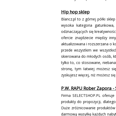
Hip hop sklep
Blancz.pl to z górnej półki skl
wysoka kategoria gatunkowa,
odznaczających się kreatywnośc
ofercie znajdziecie między inn
aktualizowana i rozszerzana o ko
przede wszystkim we wszystkich
skierowana do młodych osób, któ
tylko to, co stosowane, niebana
stronę, tym łatwiej możesz s
zyskujesz więcej, niż możesz si
P.W. RAPU Rober Zapora - 
Firma SELECTSHOP.PL oferuje 
produkty do propozycji, dlateg
Duże zróżnicowanie produktów
darmową wysyłkę każdych nabyt