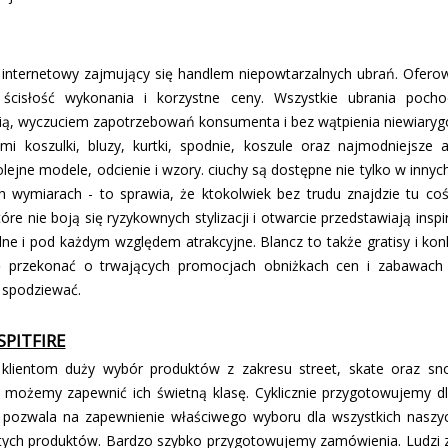
ep internetowy zajmujący się handlem niepowtarzalnych ubrań. Ofer
 ścisłość wykonania i korzystne ceny. Wszystkie ubrania poch
ią, wyczuciem zapotrzebowań konsumenta i bez wątpienia niewiaryg
ymi koszulki, bluzy, kurtki, spodnie, koszule oraz najmodniejsze a
lejne modele, odcienie i wzory. ciuchy są dostępne nie tylko w innyc
 wymiarach - to sprawia, że ktokolwiek bez trudu znajdzie tu coś d
re nie boją się ryzykownych stylizacji i otwarcie przedstawiają insp
lne i pod każdym względem atrakcyjne. Blancz to także gratisy i konk
ię przekonać o trwających promocjach obniżkach cen i zabawach 
ę spodziewać.
SPITFIRE
klientom duży wybór produktów z zakresu street, skate oraz sno
o możemy zapewnić ich świetną klasę. Cyklicznie przygotowujemy dl
 pozwala na zapewnienie właściwego wyboru dla wszystkich naszy
ych produktów. Bardzo szybko przygotowujemy zamówienia. Ludzi 