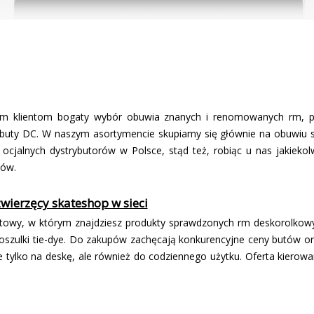
m klientom bogaty wybór obuwia znanych i renomowanych firm, 
też buty DC. W naszym asortymencie skupiamy się głównie na obuwiu
oficjalnych dystrybutorów w Polsce, stąd też, robiąc u nas jakieko
tów.
zwierzęcy skateshop w sieci
etowy, w którym znajdziesz produkty sprawdzonych firm deskorolkowy
oszulki tie-dye. Do zakupów zachęcają konkurencyjne ceny butów oraz
e tylko na deskę, ale również do codziennego użytku. Oferta kierow