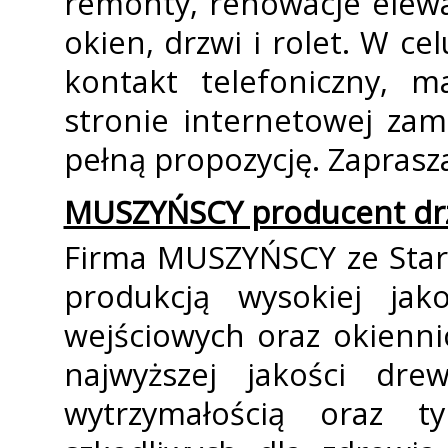
remonty, renowacje elew
okien, drzwi i rolet. W c
kontakt telefoniczny, m
stronie internetowej zami
pełną propozycję. Zaprasz
MUSZYŃSCY producent drz
Firma MUSZYŃSCY ze Starg
produkcją wysokiej jak
wejściowych oraz okienn
najwyższej jakości dre
wytrzymałością oraz 