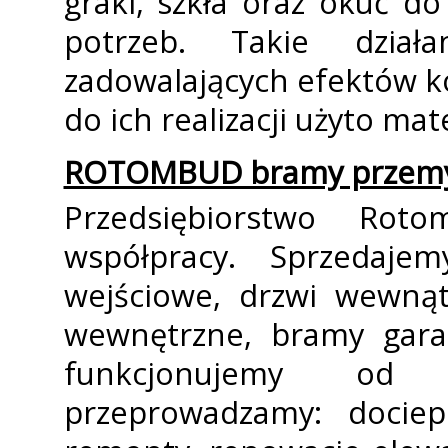
grafiki, szkła oraz okuć 
potrzeb. Takie dzia
zadowalających efektów k
do ich realizacji użyto mat
ROTOMBUD bramy przemys
Przedsiębiorstwo Ro
współpracy. Sprzedaj
wejściowe, drzwi wewnąt
wewnętrzne, bramy gara
funkcjonujemy od
przeprowadzamy: docie