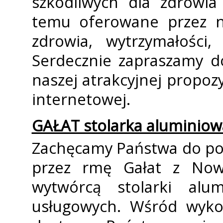
szkodliwych dla zdrowia 
temu oferowane przez na
zdrowia, wytrzymałości,
Serdecznie zapraszamy d
naszej atrakcyjnej propozy
internetowej.
GAŁAT stolarka aluminiow
Zachęcamy Państwa do poz
przez firmę Gałat z No
wytwórcą stolarki alu
usługowych. Wśród wykon