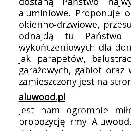
dostaną Państwo najwy
aluminiowe. Proponuje o
okienno-drzwiowe, przes
odnajdą tu Państwo s
wykończeniowych dla domu
jak parapetów, balustrad
garażowych, gablot oraz 
zamieszczony jest na stron
aluwood.pl
Jest nam ogromnie mił
propozycję firmy Aluwood