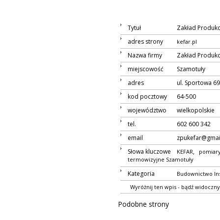
Tytuł
Zakład Produkc
adres strony
kefar.pl
Nazwa firmy
Zakład Produkc
miejscowość
Szamotuły
adres
ul. Sportowa 6
kod pocztowy
64-500
województwo
wielkopolskie
tel.
602 600 342
email
zpukefar@gmai
Słowa kluczowe
,
KEFAR
pomiar
termowizyjne Szamotuły
Kategoria
Budownictwo
In
Wyróżnij ten wpis - bądź widoczny
Podobne strony