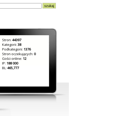
Stron:
44397
Kategorii:
38
Podkategorii:
1376
Stron oczekujących:
0
Gości online:
12
IP:
188 000
BL:
465,777