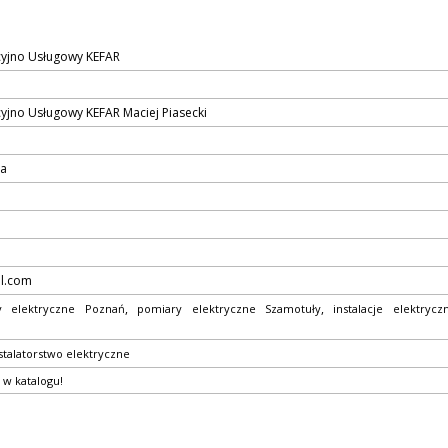
yjno Usługowy KEFAR
yjno Usługowy KEFAR Maciej Piasecki
9a
l.com
,
,
y elektryczne Poznań
pomiary elektryczne Szamotuły
instalacje elektryc
stalatorstwo elektryczne
 w katalogu!