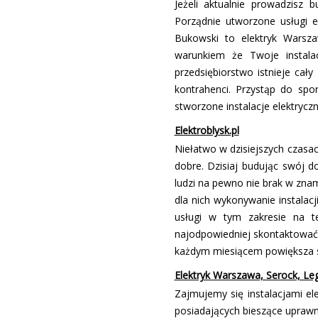
Jeżeli aktualnie prowadzisz
Porządnie utworzone usługi e
Bukowski to elektryk Warsz
warunkiem że Twoje instalac
przedsiębiorstwo istnieje ca
kontrahenci. Przystąp do spo
stworzone instalacje elektryczn
Elektroblysk.pl
Niełatwo w dzisiejszych czasa
dobre. Dzisiaj budując swój do
ludzi na pewno nie brak w znami
dla nich wykonywanie instalac
usługi w tym zakresie na t
najodpowiedniej skontaktować 
każdym miesiącem powiększa si
Elektryk Warszawa, Serock, Leg
Zajmujemy się instalacjami e
posiadających bieszące uprawn