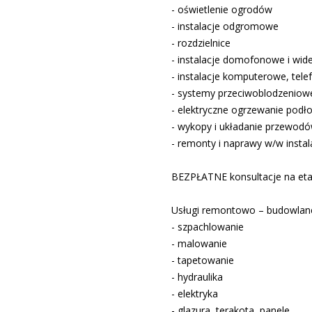
- oświetlenie ogrodów
- instalacje odgromowe
- rozdzielnice
- instalacje domofonowe i w
- instalacje komputerowe, tel
- systemy przeciwoblodzeniow
- elektryczne ogrzewanie pod
- wykopy i układanie przewodó
- remonty i naprawy w/w instala
BEZPŁATNE konsultacje na etap
Usługi remontowo – budowlane
- szpachlowanie
- malowanie
- tapetowanie
- hydraulika
- elektryka
- glazura, terakota, panele