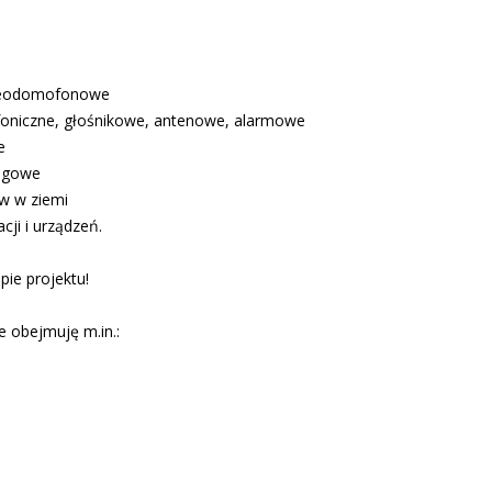
ideodomofonowe
efoniczne, głośnikowe, antenowe, alarmowe
e
łogowe
w w ziemi
cji i urządzeń.
ie projektu!
 obejmuję m.in.: