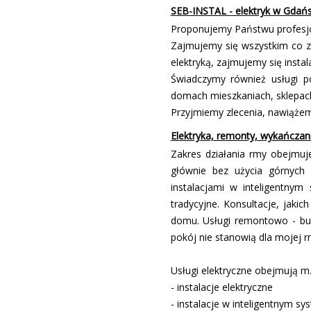
SEB-INSTAL - elektryk w Gdań
Proponujemy Państwu profesjona
Zajmujemy się wszystkim co z
elektryką, zajmujemy się insta
Świadczymy również usługi po
domach mieszkaniach, sklepac
Przyjmiemy zlecenia, nawiąże
Elektryka, remonty, wykańczan
Zakres działania firmy obejmu
głównie bez użycia górnych
instalacjami w inteligentnym
tradycyjne. Konsultacje, jaki
domu. Usługi remontowo - bu
pokój nie stanowią dla mojej f
Usługi elektryczne obejmują m.i
- instalacje elektryczne
- instalacje w inteligentnym sy