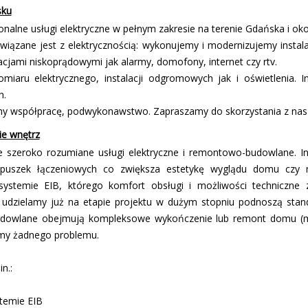
sku
lne usługi elektryczne w pełnym zakresie na terenie Gdańska i okol
wiązane jest z elektrycznością: wykonujemy i modernizujemy insta
lacjami niskoprądowymi jak alarmy, domofony, internet czy rtv.
miaru elektrycznego, instalacji odgromowych jak i oświetlenia. 
h.
my współpracę, podwykonawstwo. Zapraszamy do skorzystania z nasz
ie wnętrz
je szeroko rozumiane usługi elektryczne i remontowo-budowlane. I
 puszek łączeniowych co zwiększa estetykę wyglądu domu czy m
 systemie EIB, którego komfort obsługi i możliwości techniczne z
ch udzielamy już na etapie projektu w dużym stopniu podnoszą stand
dowlane obejmują kompleksowe wykończenie lub remont domu (mies
irmy żadnego problemu.
n.:
stemie EIB