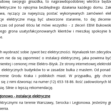
 budowę swojego gniazdka, to najprawdopodobniej wkrótce będzie
lektryczne to rękojmia bezbłędnego działania każdego domu. Zakł
awa, ręczący za najwyższą postać wykonywanych zamówień elek
je elektryczne mają być utworzone starannie, to daj zlecenie
ły czas od ponad 60ciu lat mówi wszystko - z zleceń EBM Bukowsk
rego grona usatysfakcjonowanych klientów i mieszkaj spokojnie b
e.
ch wyobrazić sobie żywot bez elektryczności. Wynalazek ten zdecydo
m nie da się zapomnieć o instalacji elektrycznej, jaka powinna być
enitej i cenionej firmie Elektro-Błysk. Ze strony internetowej elektro
ji elektrycznych budynków to w zasadzie bułka z masłem. Od ponad
erenie Grodu Kraka i pobliskich miast. W przypadku, gdy chc
się z nimi dzwoniąc na numer (12) 653-18-86. Ilość zadowolonych k
ę. Silnie o lepszą rekomendację.
ionowo - instalacje elektryczne
lektrycznymi na terenie Warszawy, Serocka i Legionowa. Jesteśmy 
ienia.