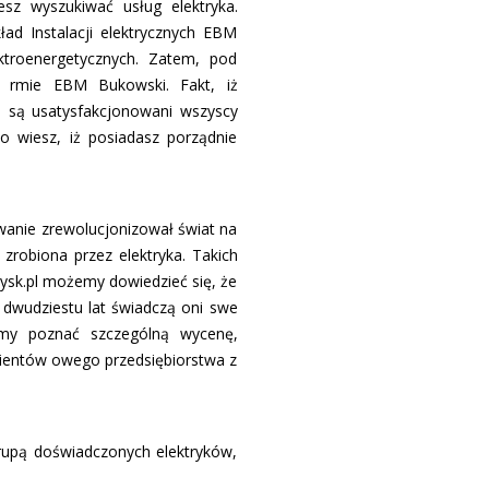
sz wyszukiwać usług elektryka.
ad Instalacji elektrycznych EBM
troenergetycznych. Zatem, pod
 firmie EBM Bukowski. Fakt, iż
i są usatysfakcjonowani wszyscy
o wiesz, iż posiadasz porządnie
wanie zrewolucjonizował świat na
 zrobiona przez elektryka. Takich
blysk.pl możemy dowiedzieć się, że
 dwudziestu lat świadczą oni swe
emy poznać szczególną wycenę,
lientów owego przedsiębiorstwa z
grupą doświadczonych elektryków,