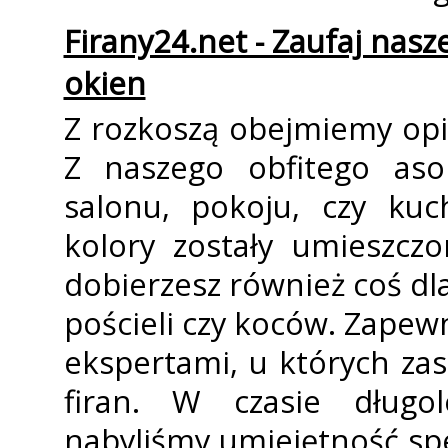
Firany24.net - Zaufaj nas
okien
Z rozkoszą obejmiemy opi
Z naszego obfitego aso
salonu, pokoju, czy kuc
kolory zostały umieszcz
dobierzesz również coś dla
pościeli czy koców. Zapew
ekspertami, u których za
firan. W czasie długo
nabyliśmy umiejętność sp