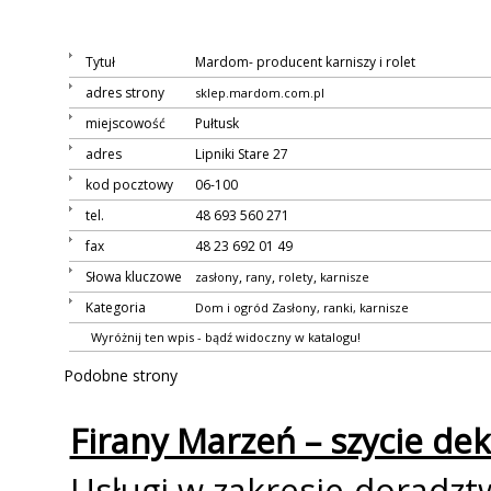
Tytuł
Mardom- producent karniszy i rolet
adres strony
sklep.mardom.com.pl
miejscowość
Pułtusk
adres
Lipniki Stare 27
kod pocztowy
06-100
tel.
48 693 560 271
fax
48 23 692 01 49
Słowa kluczowe
,
,
,
zasłony
firany
rolety
karnisze
Kategoria
Dom i ogród
Zasłony, firanki, karnisze
Wyróżnij ten wpis - bądź widoczny w katalogu!
Podobne strony
Firany Marzeń – szycie dek
Usługi w zakresie doradzt