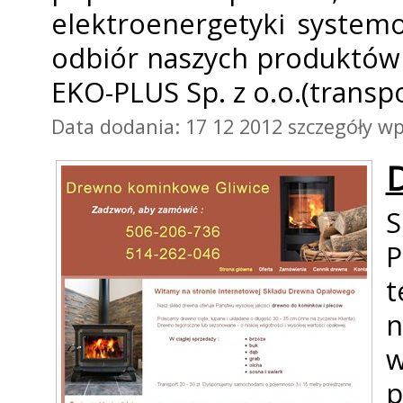
elektroenergetyki systemo
odbiór naszych produktów
EKO-PLUS Sp. z o.o.(trans
Data dodania: 17 12 2012
szczegóły wp
S
t
n
w
p