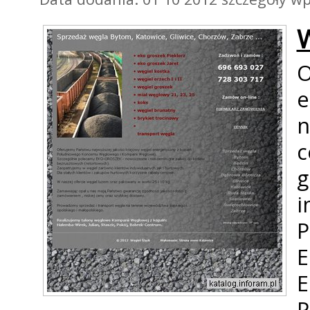
W
c
g
i
P
E
P