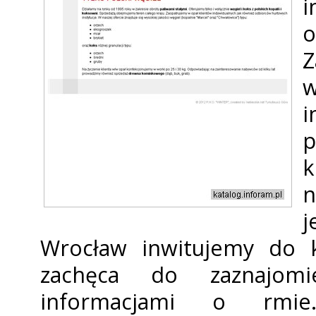
i
o
p
n
j
Wrocław inwitujemy do k
zachęca do zaznajomi
informacjami o firm