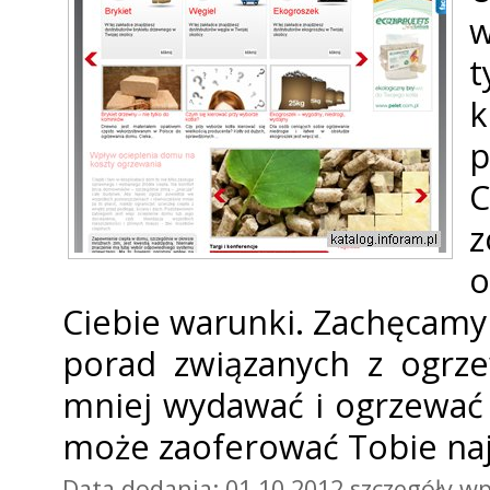
w
t
k
p
C
z
o
Ciebie warunki. Zachęcamy
porad związanych z ogrze
mniej wydawać i ogrzewać 
może zaoferować Tobie naj
Data dodania: 01 10 2012
szczegóły wp