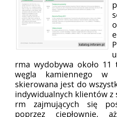
s
o
e
u
firma wydobywa około 11 
węgla kamiennego w sk
skierowana jest do wszyst
indywidualnych klientów 
firm zajmujących się po
poprzez ciepłownie, 