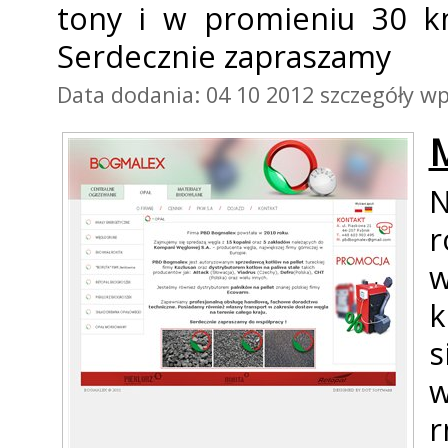
tony i w promieniu 30 k
Serdecznie zapraszamy
Data dodania: 04 10 2012
szczegóły wp
M
N
r
w
k
s
w
f