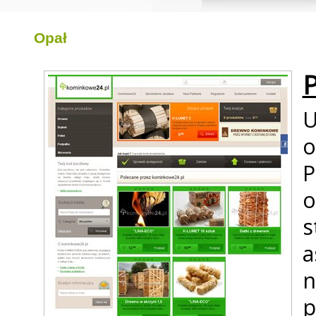
Opał
P
P
o
p