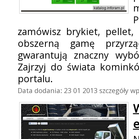
m
zamówisz brykiet, pellet
obszerną gamę przyrz
gwarantują znaczny wybó
Zajrzyj do świata kominkó
portalu.
Data dodania: 23 01 2013
szczegóły wp
W
e