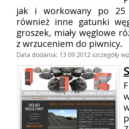
jak i workowany po 25 
również inne gatunki węgl
groszek, miały węglowe ró
z wrzuceniem do piwnicy.
Data dodania: 13 09 2012
szczegóły wp
S
F
w
p