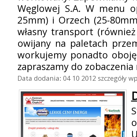
Węglowej S.A. W menu op
25mm) i Orzech (25-80mm
własny transport (również
owijany na paletach prze
workujemy ponadto obojęt
zapraszamy do zobaczenia 
Data dodania: 04 10 2012
szczegóły wp
S
o