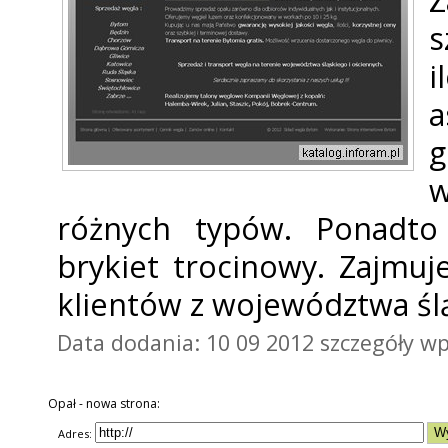
Z
s
a
g
w
różnych typów. Ponadto
brykiet trocinowy. Zajmu
klientów z województwa ślą
Data dodania: 10 09 2012
szczegóły wp
Opał - nowa strona:
Adres: