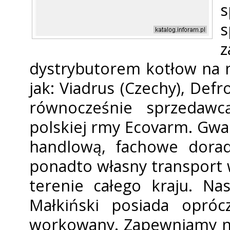
s
z
dystrybutorem kotłow na m
jak: Viadrus (Czechy), Defr
równocześnie sprzedawc
polskiej firmy Ecovarm. G
handlową, fachowe dorad
ponadto własny transport 
terenie całego kraju. N
Małkiński posiada opróc
workowany. Zapewniamy n