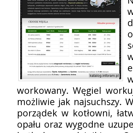
N
w
d
s
w
workowany. Węgiel worku
możliwie jak najsuchszy. 
porządek w kotłowni, łat
opału oraz wygodne uzupe