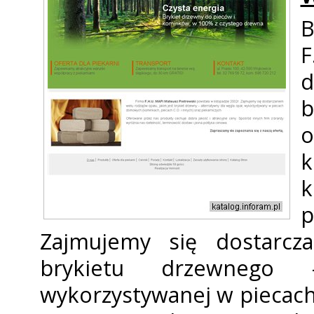
B
d
b
o
p
Zajmujemy się dostarcz
brykietu drzewnego 
wykorzystywanej w piecac