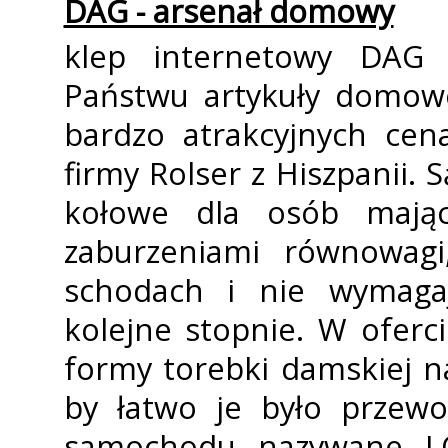
DAG - arsenał domowy
klep internetowy DAG
Państwu artykuły domowe
bardzo atrakcyjnych cen
firmy Rolser z Hiszpanii. 
kołowe dla osób mając
zaburzeniami równowagi
schodach i nie wymaga
kolejne stopnie. W oferc
formy torebki damskiej 
by łatwo je było przew
samochodu nazywane LO