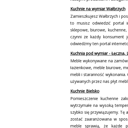
Kuchnie na wymiar Wałbrzych
Zamieszkujesz Wałbrzych i posz
to musisz odwiedzić portal 
sklepowe, biurowe, kuchenne
czynni ze każdy konsument j
odwiedźmy ten portal internet
Kuchnia pod wymiar - Łęczna, L
Meble wykonywane na zamówie
łazienkowe, meble biurowe, meb
mebli i staranność wykonania.
używanych przez nas płyt meblo
Kuchnie Bielsko
Pomieszczenie kuchenne zal
wytrzymałe na wysoką tempera
szybko się przywiązujemy. Tę 
zostać zaaranżowana w sposó
meble sprawią, że każde po