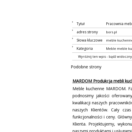
Tytuł
Pracownia mebl
adres strony
bors.pl
Słowa kluczowe
meble kuchenne
Kategoria
Meble
meble k
Wyróżnij ten wpis - bądź widoczny
Podobne strony
MARDOM Produkcja mebli kuc
Meble kuchenne MARDOM. Fabry
podnosimy jakości oferowany
kwalifikacji naszych pracowni
naszych Klientów. Cały cz
funkcjonalności i ceny. Główny
Klienta. Projektujemy, wyko
naszymi produktami i usługam