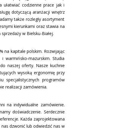
a ułatwiać codzienne prace jak i
sługę dotyczącą aranżacji wnętrz
iadamy także rozległy asortyment
esnymi kierunkami oraz stawia na
sprzedaży w Bielsku-Białej.
 na kapitale polskim. Rozwijając
m i warmińsko-mazurskim. Studia
do naszej oferty. Nasze kuchnie
ntujących wysoką ergonomię przy
iu specjalistycznych programów
e realizacji zamówienia.
hni na indywidualne zamówienie.
 mamy doświadczenie. Serdecznie
referencje. Każda zaprojektowana
o nas dzwonić lub odwiedzić nas w