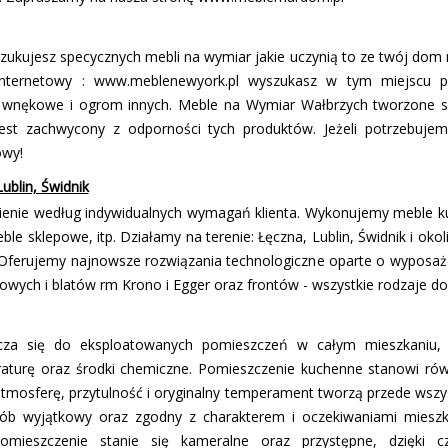
ukujesz specyficznych mebli na wymiar jakie uczynią to ze twój dom 
internetowy : www.meblenewyork.pl wyszukasz w tym miejscu p
, wnękowe i ogrom innych. Meble na Wymiar Wałbrzych tworzone s
est zachwycony z odporności tych produktów. Jeżeli potrzebuje
owy!
ublin, Świdnik
nie według indywidualnych wymagań klienta. Wykonujemy meble ku
le sklepowe, itp. Działamy na terenie: Łęczna, Lublin, Świdnik i ok
 Oferujemy najnowsze rozwiązania technologiczne oparte o wyposaże
wych i blatów firm Krono i Egger oraz frontów - wszystkie rodzaje do
icza się do eksploatowanych pomieszczeń w całym mieszkaniu,
turę oraz środki chemiczne. Pomieszczenie kuchenne stanowi rów
atmosferę, przytulność i oryginalny temperament tworzą przede wsz
b wyjątkowy oraz zgodny z charakterem i oczekiwaniami miesz
mieszczenie stanie się kameralne oraz przystępne, dzięki cz