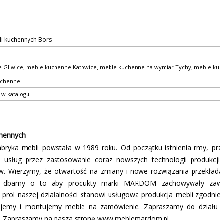
i kuchennych Bors
,
,
,
 Gliwice
meble kuchenne Katowice
meble kuchenne na wymiar Tychy
meble ku
uchenne
 w katalogu!
hennych
ka mebli powstała w 1989 roku. Od początku istnienia firmy, pr
 usług przez zastosowanie coraz nowszych technologii produkcji
ków. Wierzymy, że otwartość na zmiany i nowe rozwiązania przekłada
as dbamy o to aby produkty marki MARDOM zachowywały zawsz
 profil naszej działalności stanowi usługowa produkcja mebli zgodn
nujemy i montujemy meble na zamówienie. Zapraszamy do działu 
i. Zapraszamy na nasza stronę www.meblemardom.pl