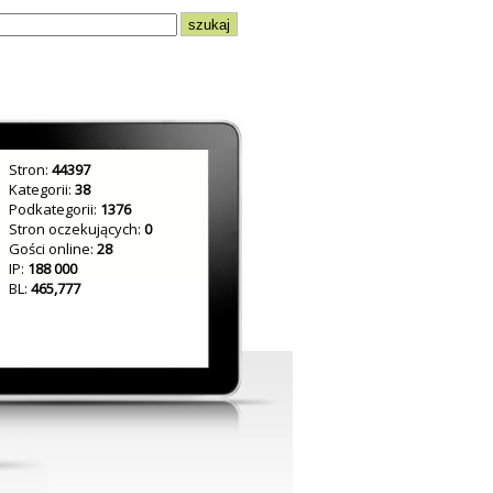
Stron:
44397
Kategorii:
38
Podkategorii:
1376
Stron oczekujących:
0
Gości online:
28
IP:
188 000
BL:
465,777