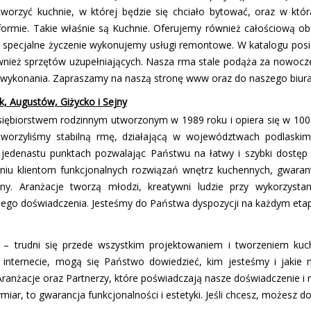
tworzyć kuchnie, w której będzie się chciało bytować, oraz w któr
 formie. Takie właśnie są Kuchnie. Oferujemy również całościową ob
na specjalne życzenie wykonujemy usługi remontowe. W katalogu pos
nież sprzętów uzupełniających. Nasza firma stale podąża za nowocz
wykonania. Zapraszamy na naszą stronę www oraz do naszego biura 
łk, Augustów, Giżycko i Sejny
iębiorstwem rodzinnym utworzonym w 1989 roku i opiera się w 100%
stworzyliśmy stabilną firmę, działającą w województwach podlaski
jedenastu punktach pozwalając Państwu na łatwy i szybki dostęp 
niu klientom funkcjonalnych rozwiązań wnętrz kuchennych, gwara
y. Aranżacje tworzą młodzi, kreatywni ludzie przy wykorzystan
ego doświadczenia. Jesteśmy do Państwa dyspozycji na każdym etapi
 – trudni się przede wszystkim projektowaniem i tworzeniem kuc
 internecie, mogą się Państwo dowiedzieć, kim jesteśmy i jakie
ranżacje oraz Partnerzy, które poświadczają nasze doświadczenie i 
iar, to gwarancja funkcjonalności i estetyki. Jeśli chcesz, możesz d