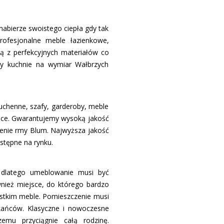
nabierze swoistego ciepła gdy tak
rofesjonalne meble łazienkowe,
ą z perfekcyjnych materiałów co
my kuchnie na wymiar Wałbrzych
chenne, szafy, garderoby, meble
olice. Gwarantujemy wysoką jakość
nie firmy Blum. Najwyższa jakość
stępne na rynku.
 dlatego umeblowanie musi być
nież miejsce, do którego bardzo
ystkim meble. Pomieszczenie musi
kańców. Klasyczne i nowoczesne
emu przyciągnie całą rodzinę.