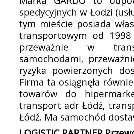
Marka GARDO to odpowie
spedycyjnych w Łodzi (usł
tym mieście posiada własn
transportowym od 1998
przeważnie w trans
samochodami, przeważni
ryzyka powierzonych do
Firma ta osiągnęła równi
towarów do hipermarke
transport adr Łódź, tran
Łódź. Ma samochód dostaw
LOGISTIC PARTNER Przewó