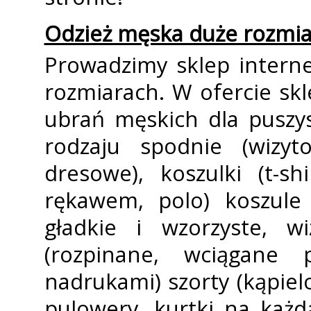
Odzież męska duże rozmia
Prowadzimy sklep intern
rozmiarach. W ofercie skl
ubrań męskich dla puszy
rodzaju spodnie (wizyto
dresowe), koszulki (t-s
rękawem, polo) koszule
gładkie i wzorzyste, w
(rozpinane, wciągane
nadrukami) szorty (kąpie
pulowery, kurtki na każd