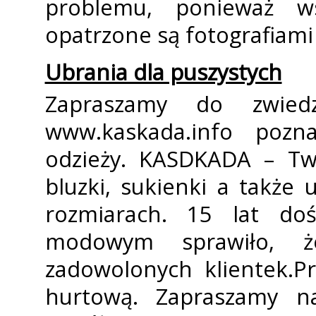
problemu, ponieważ ws
opatrzone są fotografiami
Ubrania dla puszystych
Zapraszamy do zwiedz
www.kaskada.info pozn
odzieży. KASDKADA – Twó
bluzki, sukienki a także
rozmiarach. 15 lat do
modowym sprawiło, ż
zadowolonych klientek.P
hurtową. Zapraszamy n