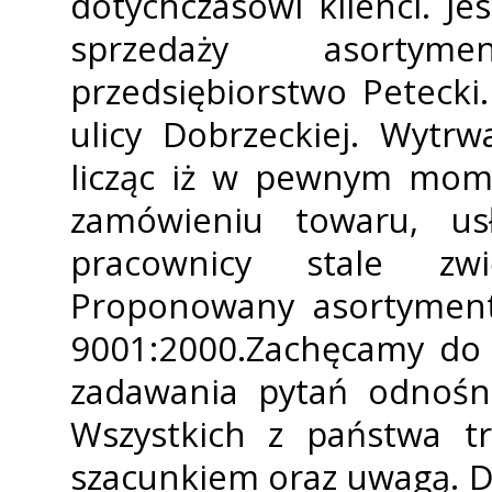
dotychczasowi klienci. 
sprzedaży asortym
przedsiębiorstwo Petecki.
ulicy Dobrzeckiej. Wytr
licząc iż w pewnym mome
zamówieniu towaru, us
pracownicy stale zwi
Proponowany asortyment 
9001:2000.Zachęcamy do 
zadawania pytań odnośni
Wszystkich z państwa t
szacunkiem oraz uwagą. D