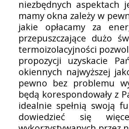
niezbędnych aspektach j
mamy okna zależy w pewn
jakie opłacamy za ener
przepuszczające dużo św
termoizolacyjności pozwol
propozycji uzyskacie Pa
okiennych najwyższej jako
pewno bez problemu wyb
będą korespondowały z P
idealnie spełnią swoją f
dowiedzieć się więc
wykorzystywanych przez n