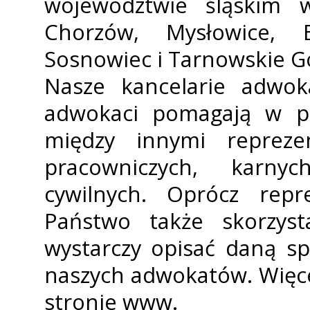
województwie śląskim 
Chorzów, Mysłowice, B
Sosnowiec i Tarnowskie G
Nasze kancelarie adwok
adwokaci pomagają w p
między innymi reprez
pracowniczych, karnyc
cywilnych. Oprócz rep
Państwo także skorzys
wystarczy opisać daną s
naszych adwokatów. Więcej
stronie www.