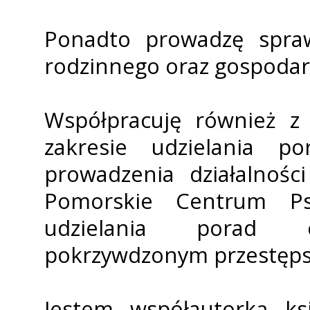
Ponadto prowadzę spraw
rodzinnego oraz gospodar
Współpracuję również 
zakresie udzielania po
prowadzenia działalnośc
Pomorskie Centrum Psy
udzielania porad o
pokrzywdzonym przestęp
Jestem współautorką ks