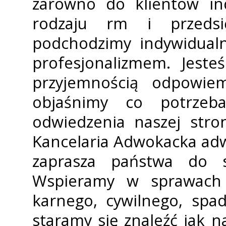
zarówno do klientów in
rodzaju firm i przeds
podchodzimy indywidualn
profesjonalizmem. Jeste
przyjemnością odpowie
objaśnimy co potrzeb
odwiedzenia naszej stro
Kancelaria Adwokacka ad
zaprasza państwa do s
Wspieramy w sprawach 
karnego, cywilnego, spa
staramy się znaleźć jak n