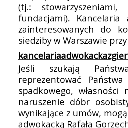
(tj.: stowarzyszeniami
fundacjami). Kancelaria
zainteresowanych do ko
siedziby w Warszawie przy 
kancelariaadwokackazgier
Jeśli szukają Państ
reprezentować Państwa
spadkowego, własności 
naruszenie dóbr osobist
wynikające z umów, mogą P
adwokacką Rafała Gorzec