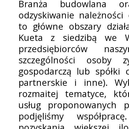
Branża budowlana or
odzyskiwanie należności
to główne obszary działa
Kufieta z siedzibą we 
przedsiębiorców na
szczególności osoby f
gospodarczą lub spółki 
partnerskie i inne). W
rozmaitej tematyce, k
usług proponowanych p
podjęliśmy współprac
pozyskania większej il