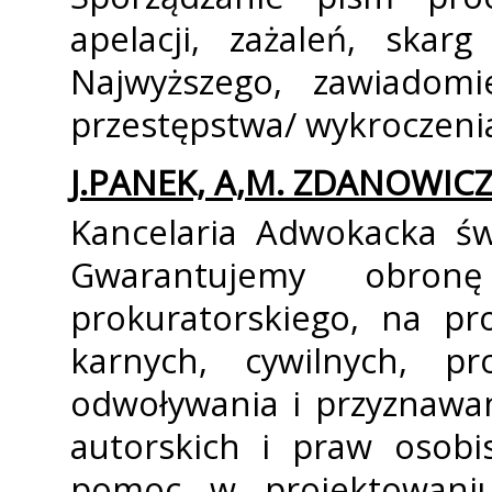
apelacji, zażaleń, skar
Najwyższego, zawiadomi
przestępstwa/ wykroczenia
J.PANEK, A,M. ZDANOWICZ
Kancelaria Adwokacka świ
Gwarantujemy obron
prokuratorskiego, na p
karnych, cywilnych, p
odwoływania i przyznawa
autorskich i praw osobi
pomoc w projektowani