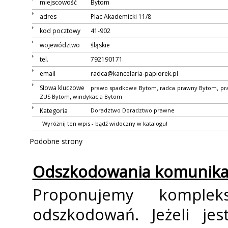
miejscowość
Bytom
adres
Plac Akademicki 11/8
kod pocztowy
41-902
województwo
śląskie
tel.
792190171
email
radca@kancelaria-papiorek.pl
Słowa kluczowe
,
,
prawo spadkowe Bytom
radca prawny Bytom
pr
,
ZUS Bytom
windykacja Bytom
Kategoria
Doradztwo
Doradztwo prawne
Wyróżnij ten wpis - bądź widoczny w katalogu!
Podobne strony
Odszkodowania komunika
Proponujemy komple
odszkodowań. Jeżeli je