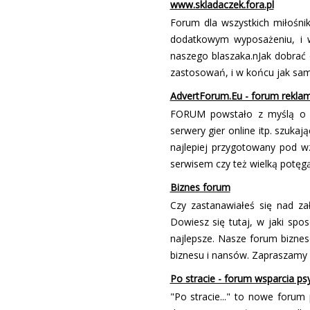
www.skladaczek.fora.pl
Forum dla wszystkich miłośni
dodatkowym wyposażeniu, i 
naszego blaszaka.nJak dobrać 
zastosowań, i w końcu jak sa
AdvertForum.Eu - forum rekla
FORUM powstało z myślą o ws
serwery gier online itp. szuka
najlepiej przygotowany pod 
serwisem czy też wielką potęgą 
Biznes forum
Czy zastanawiałeś się nad za
Dowiesz się tutaj, w jaki spos
najlepsze. Nasze forum biznes
biznesu i finansów. Zapraszamy 
Po stracie - forum wsparcia p
"Po stracie..." to nowe forum