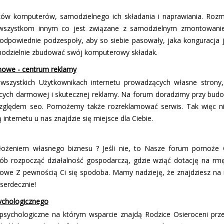
ków komputerów, samodzielnego ich składania i naprawiania. Roz
wszystkom innym co jest związane z samodzielnym zmontowani
odpowiednie podzespoły, aby so siebie pasowały, jaka konfiguracja 
modzielnie zbudować swój komputerowy składak.
mowe - centrum reklamy
zystkich Użytkownikach internetu prowadzących własne strony, f
jących darmowej i skutecznej reklamy. Na forum doradzimy przy budo
względem seo. Pomożemy także rozreklamować serwis. Tak więc ni
internetu u nas znajdzie się miejsce dla Ciebie.
łożeniem własnego biznesu ? Jeśli nie, to Nasze forum pomoże Ci
ób rozpocząć działalność gospodarczą, gdzie wziąć dotację na firmę
owe Z pewnością Ci się spodoba. Mamy nadzieję, że znajdziesz na 
serdecznie!
sychologicznego
 psychologiczne na którym wsparcie znajdą Rodzice Osieroceni prz