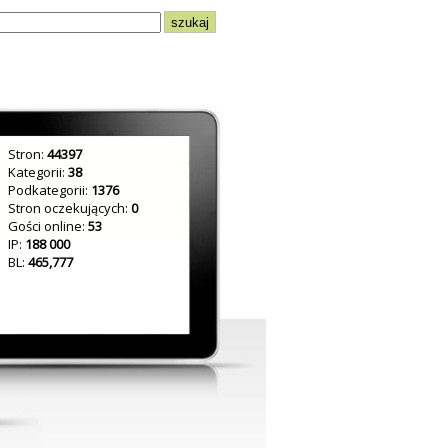
Stron:
44397
Kategorii:
38
Podkategorii:
1376
Stron oczekujących:
0
Gości online:
53
IP:
188 000
BL:
465,777