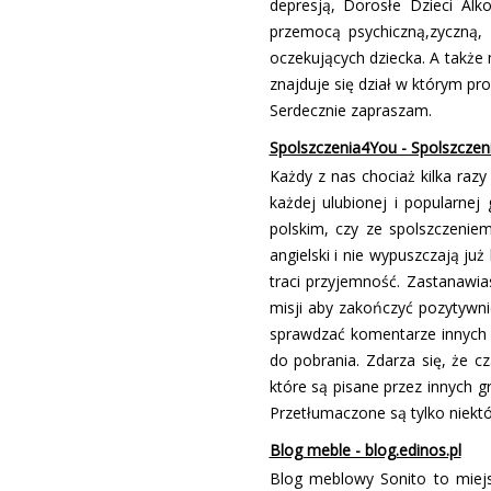
depresją, Dorosłe Dzieci Alk
przemocą psychiczną,fizyczną
oczekujących dziecka. A także
znajduje się dział w którym p
Serdecznie zapraszam.
Spolszczenia4You - Spolszczen
Każdy z nas chociaż kilka razy
każdej ulubionej i popularnej
polskim, czy ze spolszczenie
angielski i nie wypuszczają ju
traci przyjemność. Zastanawi
misji aby zakończyć pozytywni
sprawdzać komentarze innych 
do pobrania. Zdarza się, że c
które są pisane przez innych gr
Przetłumaczone są tylko niekt
Blog meble - blog.edinos.pl
Blog meblowy Sonito to miejs