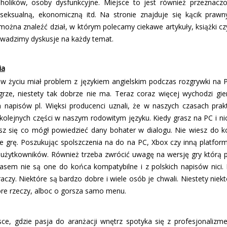
oholików, osoby dysfunkcyjne. Miejsce to jest również przeznac
, seksualną, ekonomiczną itd. Na stronie znajduje się kącik praw
 można znaleźć dział, w którym polecamy ciekawe artykuły, książki 
rowadzimy dyskusje na każdy temat.
ia
 w życiu miał problem z językiem angielskim podczas rozgrywki na P
 grze, niestety tak dobrze nie ma. Teraz coraz więcej wychodzi gie
m napisów pl. Więksi producenci uznali, że w naszych czasach pra
ż kolejnych części w naszym rodowitym języku. Kiedy grasz na PC i n
asz się co mógł powiedzieć dany bohater w dialogu. Nie wiesz do 
e grę. Poszukując spolszczenia na do na PC, Xbox czy inną platfo
użytkowników. Również trzeba zwrócić uwagę na wersję gry którą p
zasem nie są one do końca kompatybilne i z polskich napisów nici. 
aczy. Niektóre są bardzo dobre i wiele osób je chwali. Niestety niek
óre rzeczy, alboc o gorsza samo menu.
ce, gdzie pasja do aranżacji wnętrz spotyka się z profesjonalizm