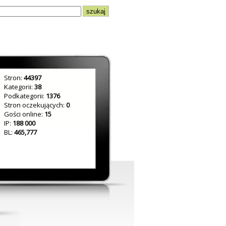
Stron:
44397
Kategorii:
38
Podkategorii:
1376
Stron oczekujących:
0
Gości online:
15
IP:
188 000
BL:
465,777