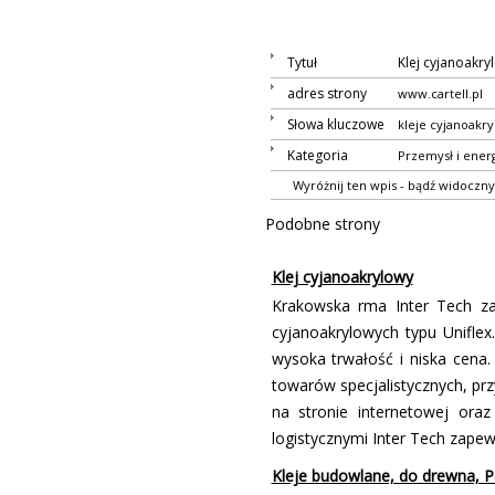
Tytuł
Klej cyjanoakry
adres strony
www.cartell.pl
Słowa kluczowe
kleje cyjanoakr
Kategoria
Przemysł i ener
Wyróżnij ten wpis - bądź widoczny
Podobne strony
Klej cyjanoakrylowy
Krakowska firma Inter Tech z
cyjanoakrylowych typu Unifle
wysoka trwałość i niska cena. 
towarów specjalistycznych, pr
na stronie internetowej ora
logistycznymi Inter Tech zap
Kleje budowlane, do drewna, P