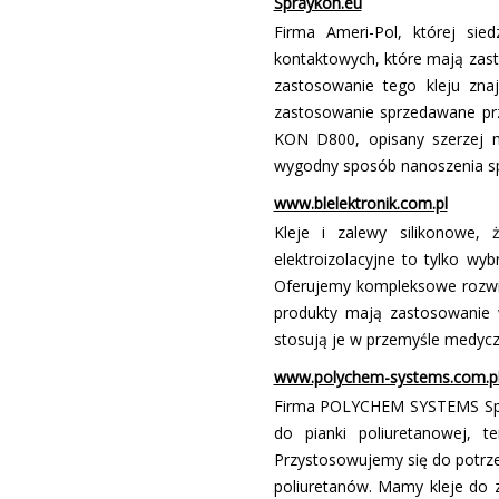
Spraykon.eu
Firma Ameri-Pol, której sie
kontaktowych, które mają zas
zastosowanie tego kleju zna
zastosowanie sprzedawane prz
KON D800, opisany szerzej na
wygodny sposób nanoszenia sp
www.blelektronik.com.pl
Kleje i zalewy silikonowe,
elektroizolacyjne to tylko w
Oferujemy kompleksowe rozwiąz
produkty mają zastosowanie w
stosują je w przemyśle medycz
www.polychem-systems.com.p
Firma POLYCHEM SYSTEMS Sp. z
do pianki poliuretanowej, te
Przystosowujemy się do potrze
poliuretanów. Mamy kleje do 