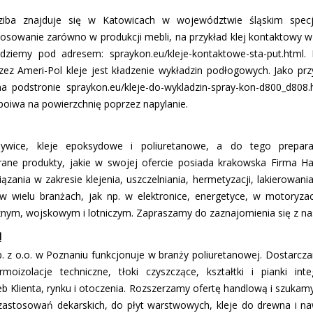
dziba znajduje się w Katowicach w województwie śląskim specj
tosowanie zarówno w produkcji mebli, na przykład klej kontaktowy
jdziemy pod adresem: spraykon.eu/kleje-kontaktowe-sta-put.html
ez Ameri-Pol kleje jest kładzenie wykładzin podłogowych. Jako pr
 podstronie spraykon.eu/kleje-do-wykladzin-spray-kon-d800_d808.
oiwa na powierzchnię poprzez napylanie.
 żywice, kleje epoksydowe i poliuretanowe, a do tego prepara
ybrane produkty, jakie w swojej ofercie posiada krakowska Firma 
ania w zakresie klejenia, uszczelniania, hermetyzacji, lakierowani
 wielu branżach, jak np. w elektronice, energetyce, w motoryzac
nym, wojskowym i lotniczym. Zapraszamy do zaznajomienia się z nasz
l
 o.o. w Poznaniu funkcjonuje w branży poliuretanowej. Dostarczam
rmoizolacje techniczne, tłoki czyszczące, kształtki i pianki in
b Klienta, rynku i otoczenia. Rozszerzamy ofertę handlową i szuk
zastosowań dekarskich, do płyt warstwowych, kleje do drewna i n