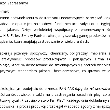
ukty. Zapraszamy!
t-melt
letnim doświadczeniu w dostarczaniu innowacyjnych rozwiązań kle
czenie oparte jest na solidnych fundamentach tradycji oraz ciągłe
zej jakości. Dzięki wieloletniej współpracy z renomowanymi 
H.B. Fuller, 3M czy Paniker, oferujemy szeroką gamę produktów, w
ządzenia, które znajdują zastosowanie w wielu branżach.
pierają przemysł spożywczy, chemiczny, poligraficzny, meblarski,
 efektywność procesów produkcyjnych i pakujących. Firma F
ologie, które są dostosowane do zmieniających się potrzeb współc
jwyższymi standardami jakości i bezpieczeństwa, co sprawia, że 
 i ekologicznym podejściu do biznesu, FAN-PAK dąży do zrównoważo
ści za środowisko, a także na przestrzeganiu zasad fair play, co 
estiżowy tytuł „Przedsiębiorstwo Fair Play”. Każdego dnia dokładamy 
środowiska, a proces produkcji przebiegał w sposób zgodny z najlepsz