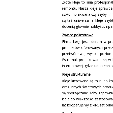
Złote kleje to linia profesj
remontu. Nasze kleje sprawdza
szkło, np akwaria czy szyby. In
są też uniwersalne kleje szy
docenią głownie hobbyści, np m
Żywice poliestrowe
Firma Lerg jest liderem w pr
produktów oferowanych przez
przetwórstwa, wysoki poziom
Estromal, produkowane są w b
internetowej, gdzie udostępni
Kleje strukturalne
Kleje kierowane są m.in. do k
oraz innych światowych produ
są sporządzane żeby zapewnić
kleje do większości zastosowań
lat kooperujemy z kilkuset odbi