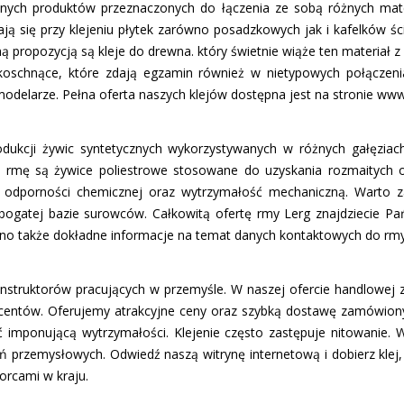
onalnych produktów przeznaczonych do łączenia ze sobą różnych ma
ją się przy klejeniu płytek zarówno posadzkowych jak i kafelków śc
ną propozycją są kleje do drewna. który świetnie wiąże ten materiał z
bkoschnące, które zdają egzamin również w nietypowych połączeni
odelarze. Pełna oferta naszych klejów dostępna jest na stronie www.
odukcji żywic syntetycznych wykorzystywanych w różnych gałęzia
 firmę są żywice poliestrowe stosowane do uzyskania rozmaitych
 odporności chemicznej oraz wytrzymałość mechaniczną. Warto za
ogatej bazie surowców. Całkowitą ofertę firmy Lerg znajdziecie P
ono także dokładne informacje na temat danych kontaktowych do firmy
onstruktorów pracujących w przemyśle. W naszej ofercie handlowej z
centów. Oferujemy atrakcyjne ceny oraz szybką dostawę zamówionyc
 imponującą wytrzymałości. Klejenie często zastępuje nitowanie. 
 przemysłowych. Odwiedź naszą witrynę internetową i dobierz klej, 
orcami w kraju.