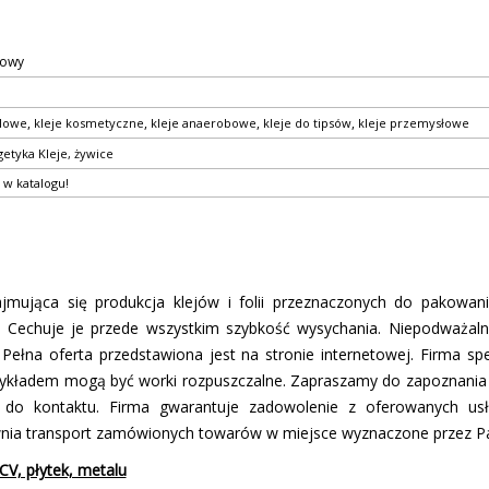
lowy
,
,
,
,
ylowe
kleje kosmetyczne
kleje anaerobowe
kleje do tipsów
kleje przemysłowe
getyka
Kleje, żywice
 w katalogu!
ajmująca się produkcja klejów i folii przeznaczonych do pakowani
x. Cechuje je przede wszystkim szybkość wysychania. Niepodważaln
Pełna oferta przedstawiona jest na stronie internetowej. Firma spe
zykładem mogą być worki rozpuszczalne. Zapraszamy do zapoznania s
z do kontaktu. Firma gwarantuje zadowolenie z oferowanych usłu
ewnia transport zamówionych towarów w miejsce wyznaczone przez P
CV, płytek, metalu