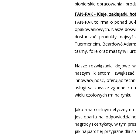
pionierskie opracowania i prod
FAN-PAK - Kleje, zaklejarki, ho
FAN-PAK to firma o ponad 30-
opakowaniowych. Nasze doświad
dostarczać produkty najwyżs
Tuermerleim, Beardow&Adams, 
taśmy, folie oraz maszyny i ur
Nasze rozwiązania klejowe ws
naszym klientom zwiększać
innowacyjność, oferując techn
usługi są zawsze zgodne z na
wielu czołowych firm na rynku.
Jako firma o silnym etycznym
jest oparta na odpowiedzialno
nagrody i certyfikaty, w tym pr
jak najbardziej przyjazne dla 