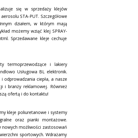
alizuje się w sprzedaży klejów
 w aerosolu STA-PUT. Szczegółowe
. Innym działem, w którym mają
zykład możemy wziąć klej SPRAY-
html. Sprzedawane kleje cechuje
ty termoprzewodzące i lakiery
Handlowo Usługowa BL elektronik.
a i odprowadzania ciepła, a nasze
ji i branży reklamowej. Również
ą ofertą i do kontaktu!
y kleje poliuretanowe i systemy
tegralne oraz pianki montażowe.
amy nowych możliwości zastosowań
awierzchni sportowych. Wdrażamy