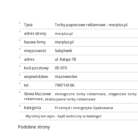
Tytuł
Torby papierowe reklamowe - merplus.pl
adres strony
merplus.pl
Nazwa firmy
merplus.pl
miejscowość
Sulejówek
adres
ul. Rataja 7B
kod pocztowy
05-070
województwo
mazowieckie
tel.
796716166
Słowa kluczowe
,
ekologiczne torby reklamowe
eleganckie torby
reklamowe
,
ekskluzywne torby reklamowe
Kategoria
Przemysł i energetyka
Opakowania
Wyróżnij ten wpis - bądź widoczny w katalogu!
Podobne strony