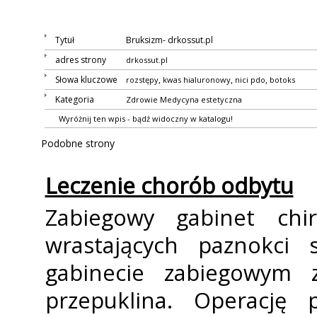
Tytuł
Bruksizm- drkossut.pl
adres strony
drkossut.pl
Słowa kluczowe
,
,
,
rozstępy
kwas hialuronowy
nici pdo
botoks
Kategoria
Zdrowie
Medycyna estetyczna
Wyróżnij ten wpis - bądź widoczny w katalogu!
Podobne strony
Leczenie chorób odbytu
Zabiegowy gabinet chir
wrastających paznokci s
gabinecie zabiegowym z
przepuklina. Operację 