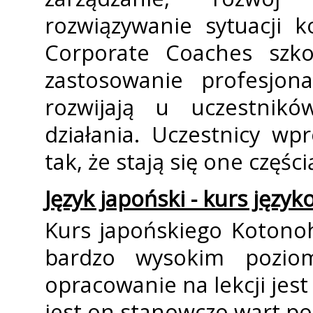
rozwiązywanie sytuacji 
Corporate Coaches szko
zastosowanie profesjona
rozwijają u uczestnik
działania. Uczestnicy wp
tak, że stają się one częśc
Język japoński - kurs języ
Kurs japońskiego Kotono
bardzo wysokim poziom
opracowanie na lekcji jes
jest on stanowczo wart pole