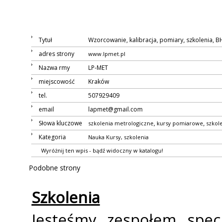
Tytuł
Wzorcowanie, kalibracja, pomiary, szkolenia, B
adres strony
www.lpmet.pl
Nazwa firmy
LP-MET
miejscowość
Kraków
tel.
507929409
email
lapmet@gmail.com
Słowa kluczowe
,
,
szkolenia metrologiczne
kursy pomiarowe
szkol
Kategoria
Nauka
Kursy, szkolenia
Wyróżnij ten wpis - bądź widoczny w katalogu!
Podobne strony
Szkolenia
Jesteśmy zespołem specj