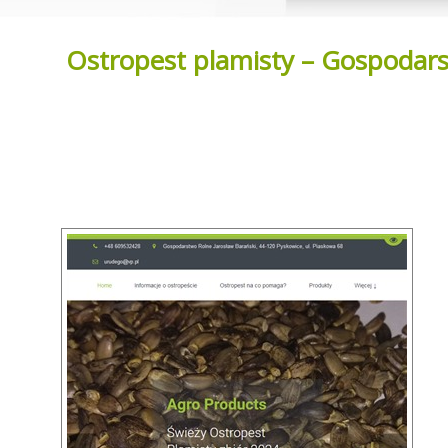
Ostropest plamisty – Gospodars