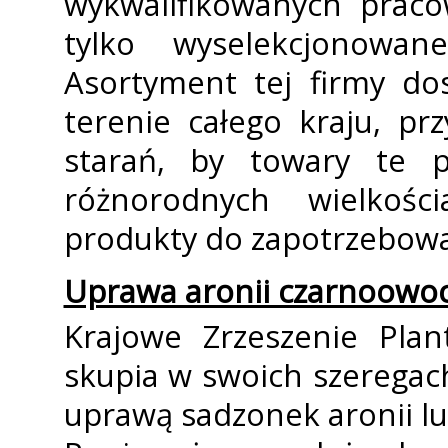
wykwalifikowanych praco
tylko wyselekcjonowan
Asortyment tej firmy do
terenie całego kraju, pr
starań, by towary te 
różnorodnych wielkośc
produkty do zapotrzebowa
Uprawa aronii czarnoowoc
Krajowe Zrzeszenie Plan
skupia w swoich szeregac
uprawą sadzonek aronii l