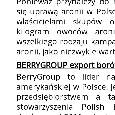
Ponieważ przynależy do 
się uprawą aronii w Pols
właścicielami skupów
kilogram owoców aron
wszelkiego rodzaju kamp
aronii, jako niezwykle wa
BERRYGROUP export borów
BerryGroup to lider n
amerykańskiej w Polsce. 
przedsiębiorstwem a t
stowarzyszenia Polish