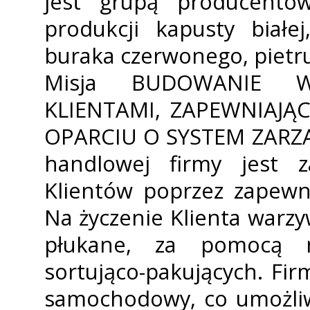
jest grupą producentów
produkcji kapusty białej
buraka czerwonego, pietru
Misja BUDOWANIE W
KLIENTAMI, ZAPEWNIAJĄ
OPARCIU O SYSTEM ZARZĄD
handlowej firmy jest 
Klientów poprzez zapewni
Na życzenie Klienta warz
płukane, za pomocą na
sortująco-pakujących. Fi
samochodowy, co umożliw