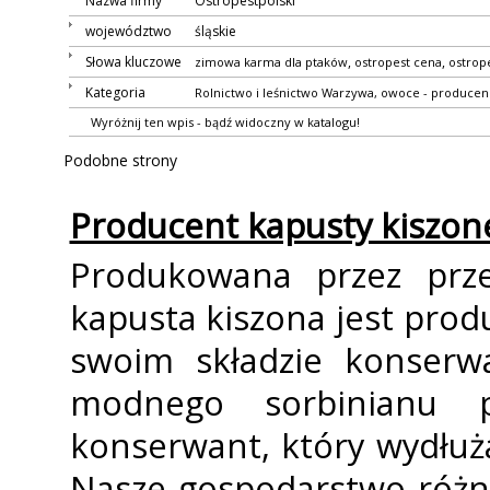
Nazwa firmy
Ostropestpolski
województwo
śląskie
Słowa kluczowe
,
,
zimowa karma dla ptaków
ostropest cena
ostrope
Kategoria
Rolnictwo i leśnictwo
Warzywa, owoce - producen
Wyróżnij ten wpis - bądź widoczny w katalogu!
Podobne strony
Producent kapusty kiszon
Produkowana przez prz
kapusta kiszona jest pro
swoim składzie konserwa
modnego sorbinianu p
konserwant, który wydłuż
Nasze gospodarstwo różni